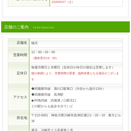
2026/6/27（土）
店舗のご案内
Information
店舗名
猫式
12：00～20：00
営業時間
（最終受付19：00）
毎週月曜日と木曜日（定休日が休日の場合は営業します）
定休日
猫の体調により、営業時間の変更、臨時休業となる場合がございま
す
◆田園都市線 溝の口駅東口（渋谷から急行13分）
◆田園都市線 高津駅
アクセス
◆JR南武線 武蔵溝ノ口駅北口
どの駅からも徒歩８分ていど
〒213-0001 神奈川県川崎市高津区溝口1－20－10 東方ビル
所在地
3F
展示 川崎市２３高展第１号