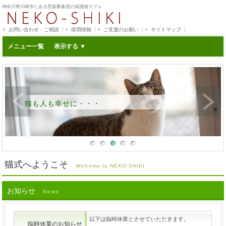
神奈川県川崎市にある里親募集型の保護猫カフェ
お問い合わせ・ご相談
採用情報
ご支援のお願い
サイトマップ
メニュー一覧
猫も人も幸せに・・・
猫式へようこそ
Welcome to NEKO-SHIKI
お知らせ
News
以下は臨時休業とさせていただきます。
臨時休業のお知らせ